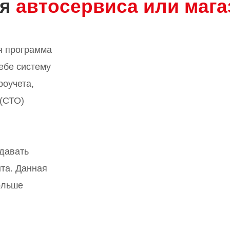
ля
автосервиса или мага
я программа
ебе систему
роучета,
 (СТО)
давать
та. Данная
льше