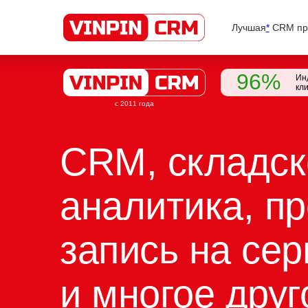
Лучшая
*
CRM про
96%
Ин
кл
с 2011 года
CRM, складск
аналитика, пр
запись на сер
и многое друг