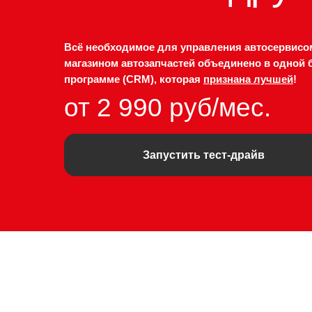
Всё необходимое для управления автосервисо
магазином автозапчастей объединено в одной 
программе (CRM), которая
признана лучшей
!
от 2 990 руб/мес.
Запустить тест-драйв