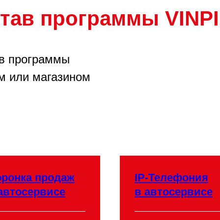
став программы VINP
ав программы
м или магазином
ронка продаж
IP-Телефония
автосервисе
в автосервисе