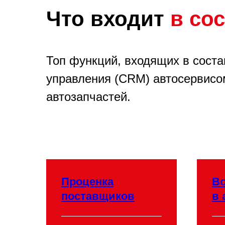
Что входит
в со
Топ функций, входящих в сост
управления (CRM) автосервисо
автозапчастей.
Проценка
Во
поставщиков
в 