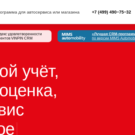
грамма для автосервиса или магазина
+7 (499) 490−75−32
декс удовлетворенности
«Лучшая CRM-программ
иентов VINPIN CRM
по версии MIMS Automobi
ой учёт,
оценка,
вис
ое
|