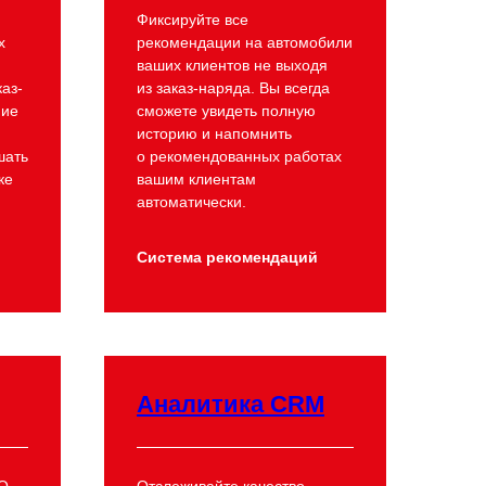
Фиксируйте все
х
рекомендации на автомобили
ваших клиентов не выходя
каз-
из заказ-наряда. Вы всегда
ние
сможете увидеть полную
историю и напомнить
шать
о рекомендованных работах
ке
вашим клиентам
автоматически.
Система рекомендаций
Аналитика CRM