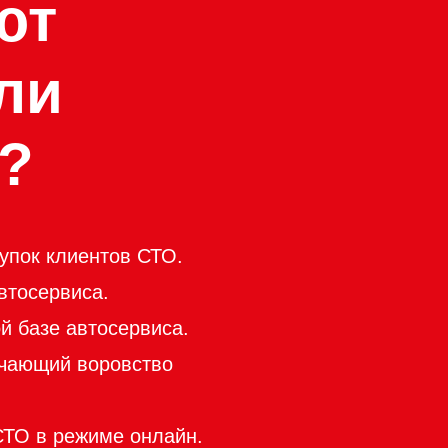
ют
ли
?
упок клиентов СТО.
втосервиса.
й базе автосервиса.
ючающий воровство
СТО в режиме онлайн.