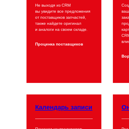
Не выходя из СRM
Соз
вы увидите все предложения
ваш
от поставщиков запчастей,
зак
также найдете оригинал
про
и аналоги на своем складе.
кар
CRM
вли
Проценка поставщиков
Вор
Календарь записи
Он