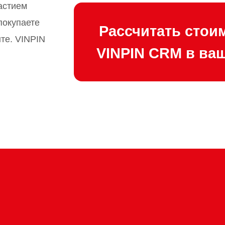
астием
покупаете
Рассчитать стои
те. VINPIN
VINPIN CRM в ва