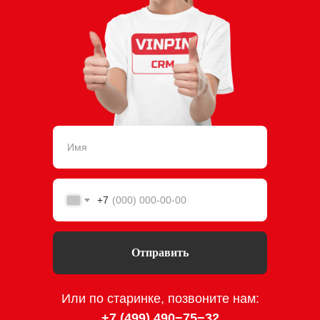
+7
Отправить
Или по старинке, позвоните нам:
+7 (499) 490−75−3
2