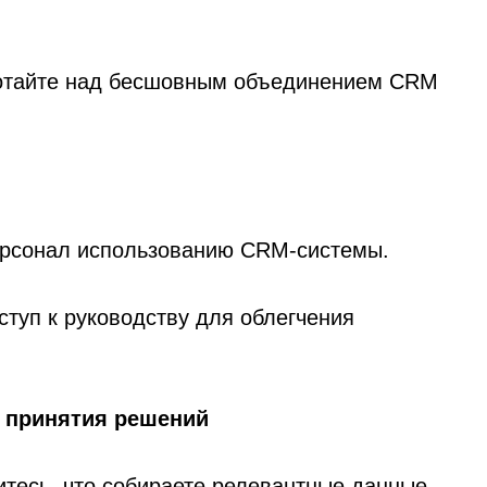
ботайте над бесшовным объединением CRM
персонал использованию CRM-системы.
ступ к руководству для облегчения
я принятия решений
тесь, что собираете релевантные данные