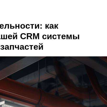
ельности: как
ашей CRM системы
озапчастей