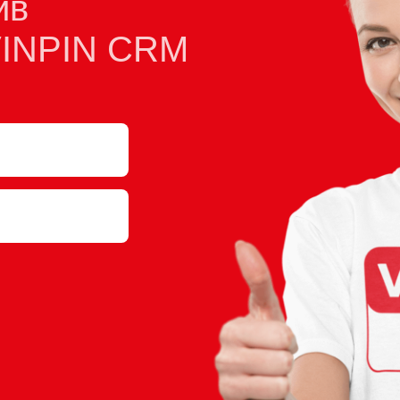
йв
VINPIN CRM